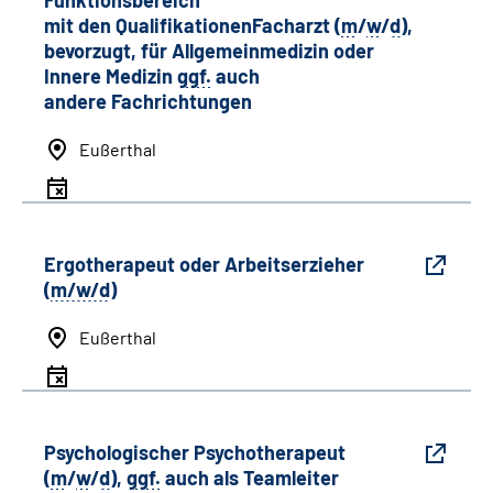
mit den QualifikationenFacharzt (
m
/
w
/
d
),
bevorzugt, für Allgemeinmedizin oder
Innere Medizin
ggf.
auch
andere
Fachrichtungen
Eußerthal
Ergotherapeut oder Arbeitserzieher
(
m/w/d
)
Eußerthal
Psychologischer Psychotherapeut
(
m
/
w
/
d
),
ggf.
auch als
Team
leiter