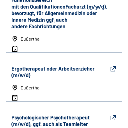
mit den QualifikationenFacharzt (
m
/
w
/
d
),
bevorzugt, für Allgemeinmedizin oder
Innere Medizin
ggf.
auch
andere
Fachrichtungen
Eußerthal
Ergotherapeut oder Arbeitserzieher
(
m/w/d
)
Eußerthal
Psychologischer Psychotherapeut
(
m
/
w
/
d
),
ggf.
auch als
Team
leiter