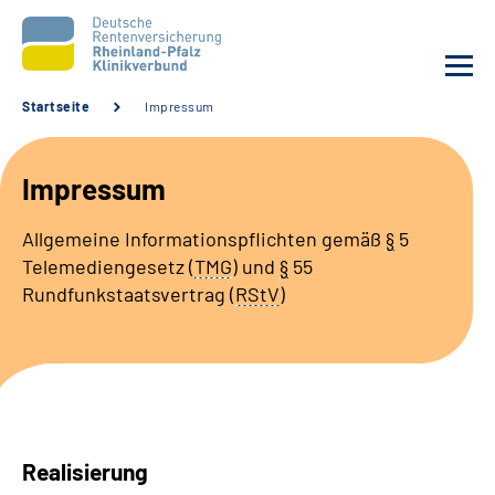
Startseite
Impressum
Gebärdensprache
Impressum
Leichte Sprache
Allgemeine Informationspflichten gemäß
§
5
Telemediengesetz (
TMG
) und
§
55
Rundfunkstaatsvertrag (
RStV
)
Realisierung